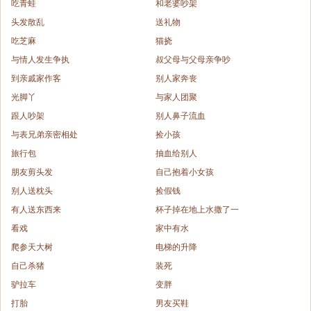
吃青蛙
和老婆吵架
头发散乱
送礼物
吃芝麻
猫挠
与情人发生争执
叔父母与父母亲争吵
到亲戚家作客
别人家奔丧
光脚丫
与家人团聚
跟人吵架
别人鼻子流血
与表兄弟亲密相处
捡小孩
旅行包
抽血给别人
朋友剪头发
自己抱着小女孩
别人送枕头
捡假钱
有人送东西来
杯子掉在地上水撒了一
看戏
家中有水
爬参天大树
电梯的升降
自己杀猪
装死
驴拉车
变胖
打胎
男友买鞋