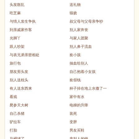
头发散乱
送礼物
吃芝麻
猫挠
与情人发生争执
叔父母与父母亲争吵
到亲戚家作客
别人家奔丧
光脚丫
与家人团聚
跟人吵架
别人鼻子流血
与表兄弟亲密相处
捡小孩
旅行包
抽血给别人
朋友剪头发
自己抱着小女孩
别人送枕头
捡假钱
有人送东西来
杯子掉在地上水撒了一
看戏
家中有水
爬参天大树
电梯的升降
自己杀猪
装死
驴拉车
变胖
打胎
男友买鞋
马桶堵了
拿别人的钱