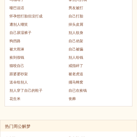
哑巴说话
男友被打
怀孕想打胎但没打成
自己打胎
遭别人嘲笑
掉头皮屑
自己尿湿裤子
别人纹身
狗挡路
自己劝架
被大雨淋
自己被骗
捡到假钱
别人给钱
猫咬自己
戒指碎了
跟婆婆吵架
被老虎追
送伞给别人
捅马蜂窝
别人穿了自己的鞋子
自已在捡钱
花生米
丧葬
热门周公解梦