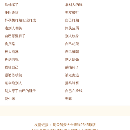
马桶堵了
拿别人的钱
哑巴说话
男友被打
怀孕想打胎但没打成
自己打胎
遭别人嘲笑
掉头皮屑
自己尿湿裤子
别人纹身
狗挡路
自己劝架
被大雨淋
自己被骗
捡到假钱
别人给钱
猫咬自己
戒指碎了
跟婆婆吵架
被老虎追
送伞给别人
捅马蜂窝
别人穿了自己的鞋子
自已在捡钱
花生米
丧葬
友情链接：
周公解梦大全查询2345原版