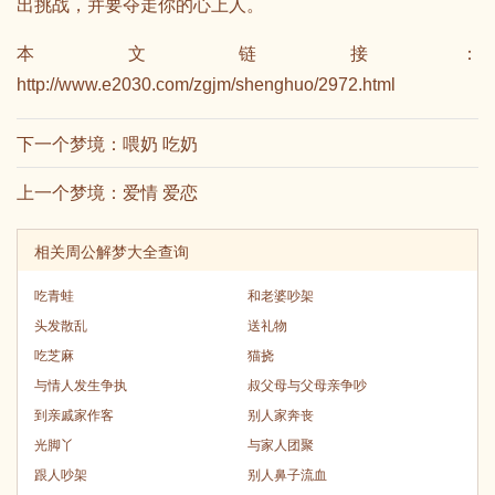
出挑战，并要夺走你的心上人。
本文链接：
http://www.e2030.com/zgjm/shenghuo/2972.html
下一个梦境：
喂奶 吃奶
上一个梦境：
爱情 爱恋
相关周公解梦大全查询
吃青蛙
和老婆吵架
头发散乱
送礼物
吃芝麻
猫挠
与情人发生争执
叔父母与父母亲争吵
到亲戚家作客
别人家奔丧
光脚丫
与家人团聚
跟人吵架
别人鼻子流血