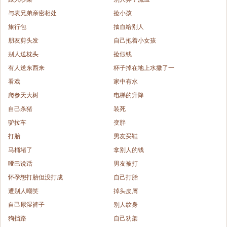
与表兄弟亲密相处
捡小孩
旅行包
抽血给别人
朋友剪头发
自己抱着小女孩
别人送枕头
捡假钱
有人送东西来
杯子掉在地上水撒了一
看戏
家中有水
爬参天大树
电梯的升降
自己杀猪
装死
驴拉车
变胖
打胎
男友买鞋
马桶堵了
拿别人的钱
哑巴说话
男友被打
怀孕想打胎但没打成
自己打胎
遭别人嘲笑
掉头皮屑
自己尿湿裤子
别人纹身
狗挡路
自己劝架