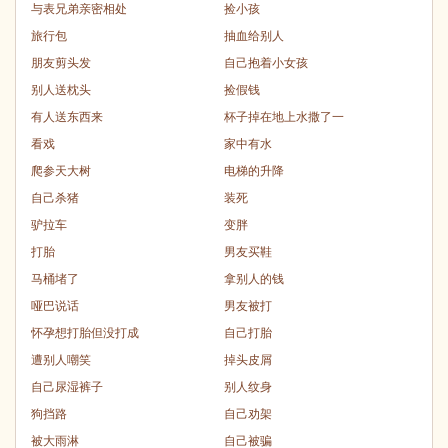
与表兄弟亲密相处
捡小孩
旅行包
抽血给别人
朋友剪头发
自己抱着小女孩
别人送枕头
捡假钱
有人送东西来
杯子掉在地上水撒了一
看戏
家中有水
爬参天大树
电梯的升降
自己杀猪
装死
驴拉车
变胖
打胎
男友买鞋
马桶堵了
拿别人的钱
哑巴说话
男友被打
怀孕想打胎但没打成
自己打胎
遭别人嘲笑
掉头皮屑
自己尿湿裤子
别人纹身
狗挡路
自己劝架
被大雨淋
自己被骗