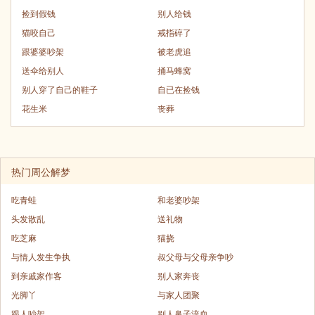
捡到假钱
别人给钱
猫咬自己
戒指碎了
跟婆婆吵架
被老虎追
送伞给别人
捅马蜂窝
别人穿了自己的鞋子
自已在捡钱
花生米
丧葬
热门周公解梦
吃青蛙
和老婆吵架
头发散乱
送礼物
吃芝麻
猫挠
与情人发生争执
叔父母与父母亲争吵
到亲戚家作客
别人家奔丧
光脚丫
与家人团聚
跟人吵架
别人鼻子流血