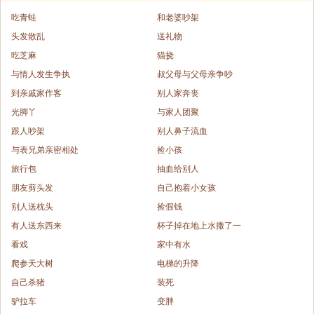
吃青蛙
和老婆吵架
头发散乱
送礼物
吃芝麻
猫挠
与情人发生争执
叔父母与父母亲争吵
到亲戚家作客
别人家奔丧
光脚丫
与家人团聚
跟人吵架
别人鼻子流血
与表兄弟亲密相处
捡小孩
旅行包
抽血给别人
朋友剪头发
自己抱着小女孩
别人送枕头
捡假钱
有人送东西来
杯子掉在地上水撒了一
看戏
家中有水
爬参天大树
电梯的升降
自己杀猪
装死
驴拉车
变胖