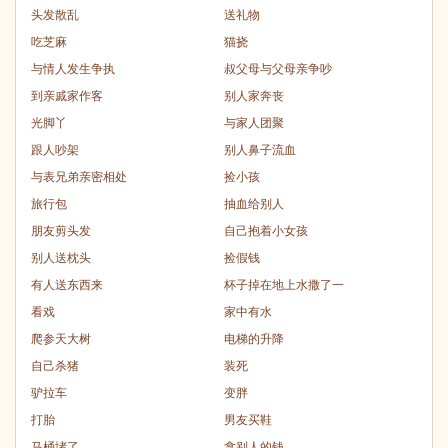
头发散乱
送礼物
吃芝麻
猫挠
与情人发生争执
叔父母与父母亲争吵
到亲戚家作客
别人家奔丧
光脚丫
与家人团聚
跟人吵架
别人鼻子流血
与表兄弟亲密相处
捡小孩
旅行包
抽血给别人
朋友剪头发
自己抱着小女孩
别人送枕头
捡假钱
有人送东西来
杯子掉在地上水撒了一
看戏
家中有水
爬参天大树
电梯的升降
自己杀猪
装死
驴拉车
变胖
打胎
男友买鞋
马桶堵了
拿别人的钱