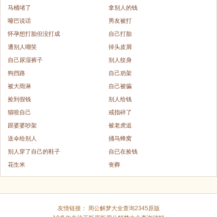
马桶堵了
拿别人的钱
哑巴说话
男友被打
怀孕想打胎但没打成
自己打胎
遭别人嘲笑
掉头皮屑
自己尿湿裤子
别人纹身
狗挡路
自己劝架
被大雨淋
自己被骗
捡到假钱
别人给钱
猫咬自己
戒指碎了
跟婆婆吵架
被老虎追
送伞给别人
捅马蜂窝
别人穿了自己的鞋子
自已在捡钱
花生米
丧葬
友情链接：
周公解梦大全查询2345原版