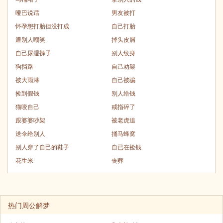
哑巴说话
男友被打
怀孕想打胎但没打成
自己打胎
遭别人嘲笑
掉头皮屑
自己尿湿裤子
别人纹身
狗挡路
自己劝架
被大雨淋
自己被骗
捡到假钱
别人给钱
猫咬自己
戒指碎了
跟婆婆吵架
被老虎追
送伞给别人
捅马蜂窝
别人穿了自己的鞋子
自已在捡钱
花生米
丧葬
热门周公解梦