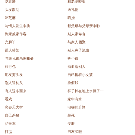
吃青蛙
和老婆吵架
头发散乱
送礼物
吃芝麻
猫挠
与情人发生争执
叔父母与父母亲争吵
到亲戚家作客
别人家奔丧
光脚丫
与家人团聚
跟人吵架
别人鼻子流血
与表兄弟亲密相处
捡小孩
旅行包
抽血给别人
朋友剪头发
自己抱着小女孩
别人送枕头
捡假钱
有人送东西来
杯子掉在地上水撒了一
看戏
家中有水
爬参天大树
电梯的升降
自己杀猪
装死
驴拉车
变胖
打胎
男友买鞋