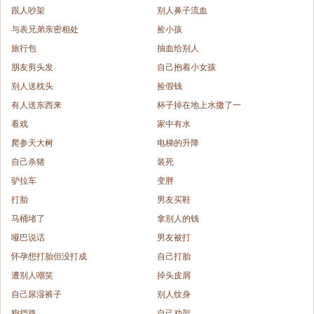
跟人吵架
别人鼻子流血
与表兄弟亲密相处
捡小孩
旅行包
抽血给别人
朋友剪头发
自己抱着小女孩
别人送枕头
捡假钱
有人送东西来
杯子掉在地上水撒了一
看戏
家中有水
爬参天大树
电梯的升降
自己杀猪
装死
驴拉车
变胖
打胎
男友买鞋
马桶堵了
拿别人的钱
哑巴说话
男友被打
怀孕想打胎但没打成
自己打胎
遭别人嘲笑
掉头皮屑
自己尿湿裤子
别人纹身
狗挡路
自己劝架