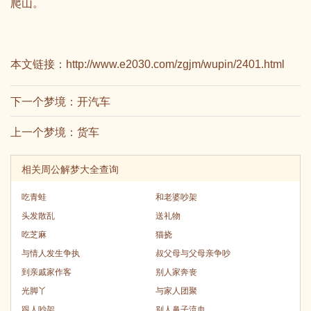
爬山。
本文链接：
http://www.e2030.com/zgjm/wupin/2401.html
下一个梦境：
开汽车
上一个梦境：
货车
相关周公解梦大全查询
吃青蛙
和老婆吵架
头发散乱
送礼物
吃芝麻
猫挠
与情人发生争执
叔父母与父母亲争吵
到亲戚家作客
别人家奔丧
光脚丫
与家人团聚
跟人吵架
别人鼻子流血