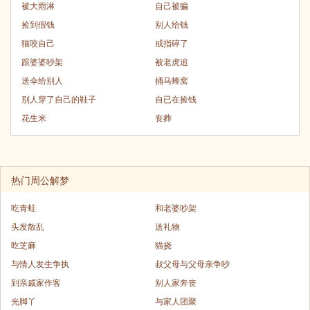
被大雨淋
自己被骗
捡到假钱
别人给钱
猫咬自己
戒指碎了
跟婆婆吵架
被老虎追
送伞给别人
捅马蜂窝
别人穿了自己的鞋子
自已在捡钱
花生米
丧葬
热门周公解梦
吃青蛙
和老婆吵架
头发散乱
送礼物
吃芝麻
猫挠
与情人发生争执
叔父母与父母亲争吵
到亲戚家作客
别人家奔丧
光脚丫
与家人团聚