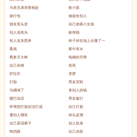
与表兄弟亲密相处
捡小孩
旅行包
抽血给别人
朋友剪头发
自己抱着小女孩
别人送枕头
捡假钱
有人送东西来
杯子掉在地上水撒了一
看戏
家中有水
爬参天大树
电梯的升降
自己杀猪
装死
驴拉车
变胖
打胎
男友买鞋
马桶堵了
拿别人的钱
哑巴说话
男友被打
怀孕想打胎但没打成
自己打胎
遭别人嘲笑
掉头皮屑
自己尿湿裤子
别人纹身
狗挡路
自己劝架